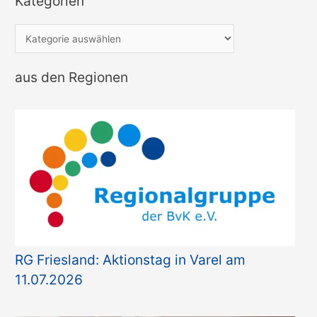
Kategorien
K
a
t
aus den Regionen
e
g
o
r
i
e
n
RG Friesland: Aktionstag in Varel am
11.07.2026