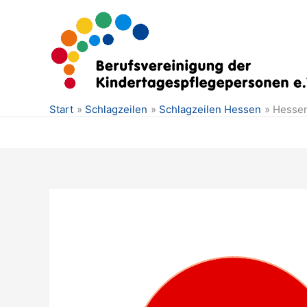
Zum
Inhalt
springen
Start
Schlagzeilen
Schlagzeilen Hessen
Hessen