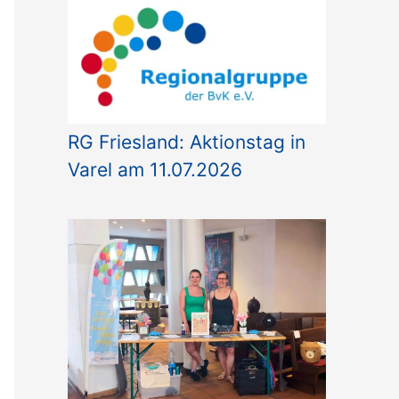
o
r
i
e
n
RG Friesland: Aktionstag in
Varel am 11.07.2026