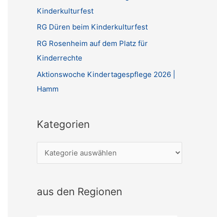
Kinderkulturfest
RG Düren beim Kinderkulturfest
RG Rosenheim auf dem Platz für
Kinderrechte
Aktionswoche Kindertagespflege 2026 |
Hamm
Kategorien
K
a
t
aus den Regionen
e
g