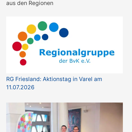
t
aus den Regionen
e
g
o
r
i
e
n
RG Friesland: Aktionstag in Varel am
11.07.2026