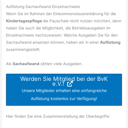
Auflistung Sachaufwand Einzelnachweis
Wenn Sie im Rahmen der Einkommensteuererklärung für die
Kindertagespflege
die Pauschale nicht nutzen möchten, dann
haben Sie auch die Möglichkeit, die Betriebsausgaben im
Einzelnachweis nachzuweisen. Welche Ausgaben Sie für den
Sachaufwand ansetzen können, haben wir in einer
Auflistung
zusammengestellt.
Als
Sachaufwand
zählen viele Ausgaben.
Werden Sie Mitglied bei der BvK
e.V.!
Unsere Mitglieder erhalten eine umfangreiche
Auflistung kostenlos zur Verfügung!
Hier finden Sie eine Zusammenstellung der Oberbegriffe: