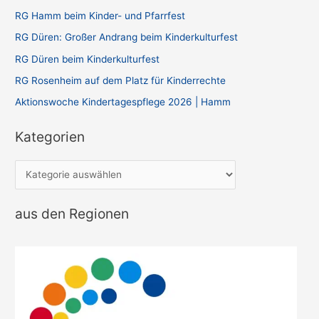
RG Hamm beim Kinder- und Pfarrfest
RG Düren: Großer Andrang beim Kinderkulturfest
RG Düren beim Kinderkulturfest
RG Rosenheim auf dem Platz für Kinderrechte
Aktionswoche Kindertagespflege 2026 | Hamm
Kategorien
K
a
t
aus den Regionen
e
g
o
r
i