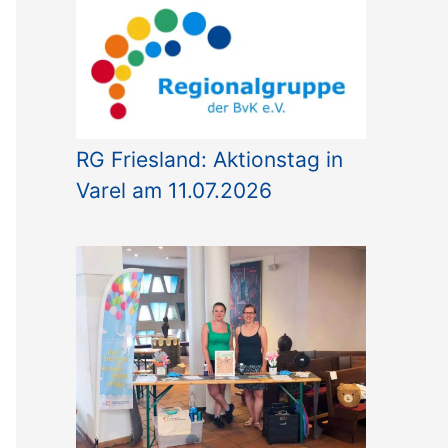
o
r
i
e
n
RG Friesland: Aktionstag in
Varel am 11.07.2026