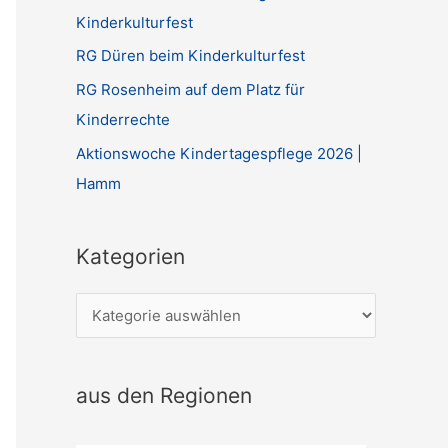
Kinderkulturfest
RG Düren beim Kinderkulturfest
RG Rosenheim auf dem Platz für
Kinderrechte
Aktionswoche Kindertagespflege 2026 |
Hamm
Kategorien
K
a
t
aus den Regionen
e
g