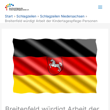
Zum
Inhalt
springen
Start
Schlagzeilen
Schlagzeilen Niedersachsen
Breitenfeld würdigt Arbeit der Kindertagespflege-Personen
Breitenfeld würdigt Arbeit der