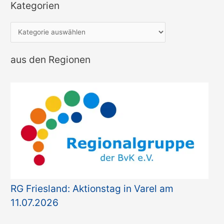
Kategorien
K
a
t
aus den Regionen
e
g
o
r
i
e
n
RG Friesland: Aktionstag in Varel am
11.07.2026