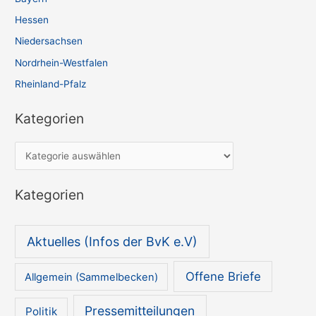
Hessen
Niedersachsen
Nordrhein-Westfalen
Rheinland-Pfalz
Kategorien
K
a
t
Kategorien
e
g
Aktuelles (Infos der BvK e.V)
o
r
Offene Briefe
Allgemein (Sammelbecken)
i
e
Pressemitteilungen
Politik