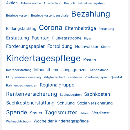
Aktion
Aktionswoche
Ausstattung
Besuch
Betriebsausgaben
Bezahlung
Betriebskosten
Betriebskostenpauschale
Corona
Elternbeiträge
Bildungsfachtag
Entlastung
Erstattung
Fachtag
Flutkatastrophe
Flyer
Forderungspapier
Fortbildung
Hochwasser
Kinder
Kindertagespflege
Kosten
Mindestbemessungsgrenzen
Kostenerstattung
Mindestlohn
Mitgliederversammlung
Mitgliedschaft
Pandemie
Positionspapier
Qualität
Regionalgruppe
Rahmenbedingungen
Rentenversicherung
Sachkosten
Sachausgaben
Sachkostenerstattung
Schulung
Sozialversicherung
Spende
Tagesmutter
Steuer
Verdienst
Urlaub
Woche der Kindertagespflege
Weihnachtsbaum