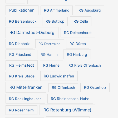
n
Publikationen
RG Ammerland
RG Augsburg
RG Celle
RG Bersenbrück
RG Bottrop
RG Darmstadt-Dieburg
RG Delmenhorst
RG Diepholz
RG Dortmund
RG Düren
RG Friesland
RG Harburg
RG Hamm
RG Helmstedt
RG Herne
RG Kreis Offenbach
RG Ludwigshafen
RG Kreis Stade
RG Mittelfranken
RG Offenbach
RG Osterholz
RG Rheinhessen-Nahe
RG Recklinghausen
RG Rotenburg (Wümme)
RG Rosenheim