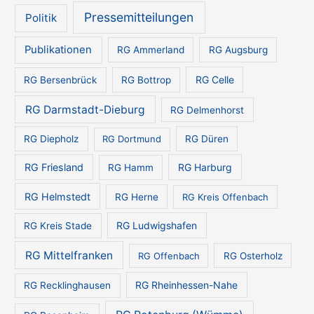
e
Pressemitteilungen
Politik
n
Publikationen
RG Ammerland
RG Augsburg
RG Celle
RG Bersenbrück
RG Bottrop
RG Darmstadt-Dieburg
RG Delmenhorst
RG Diepholz
RG Dortmund
RG Düren
RG Friesland
RG Harburg
RG Hamm
RG Helmstedt
RG Herne
RG Kreis Offenbach
RG Ludwigshafen
RG Kreis Stade
RG Mittelfranken
RG Offenbach
RG Osterholz
RG Rheinhessen-Nahe
RG Recklinghausen