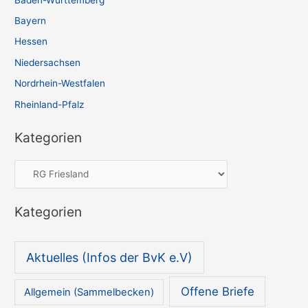
Bayern
Hessen
Niedersachsen
Nordrhein-Westfalen
Rheinland-Pfalz
Kategorien
K
a
t
Kategorien
e
g
Aktuelles (Infos der BvK e.V)
o
r
Offene Briefe
Allgemein (Sammelbecken)
i