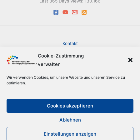
Last 365 Days Views:
130.166
Kontakt
Impressum
Cookie-Zustimmung
Datenschutzerklärung
verwalten
Cookie-Richtlinie (EU)
Barrierefreiheit
Wir verwenden Cookies, um unsere Website und unseren Service zu
Sitemap
optimieren.
Suche
Cookies akzeptieren
Ablehnen
Copyright © 2026 Berufsvereinigung der Kindertagespflegepersonen
e.V.
Einstellungen anzeigen