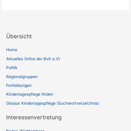
Friesland:
Tagesmütter
vermissen
Unterstützung
Übersicht
Home
Aktuelles (Infos der BvK e.V)
Politik
Regionalgruppen
Fortbildungen
Kindertagespflege finden
Glossar Kindertagespflege (Suchwortverzeichnis)
Interessenvertretung
Baden-Württemberg