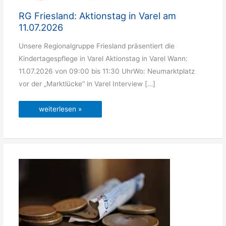
RG Friesland: Aktionstag in Varel am
11.07.2026
Unsere Regionalgruppe Friesland präsentiert die
Kindertagespflege in Varel Aktionstag in Varel Wann:
11.07.2026 von 09:00 bis 11:30 UhrWo: Neumarktplatz
vor der „Marktlücke“ in Varel Interview […]
RG
weiterlesen »
Friesland:
Aktionstag
in
Varel
am
11.07.2026