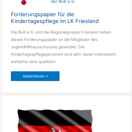
Forderungspapier für die
Kindertagespflege im LK Friesland
Die BvK e.V. und die Regionalgruppe Friesland haben
dieses Forderungspapier an die Mitglieder des
Jugendhilfeausschusses gesendet. Die
Kindertagespflegepersonen sind sehr daran interessiert,
weiterhin eine qualitativ
Forderungspapier
weiterlesen »
für
die
Kindertagespflege
im
LK
Friesland