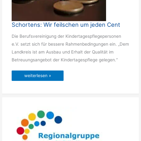
Schortens: Wir feilschen um jeden Cent
Die Berufsvereinigung der Kindertagespflegepersonen
e.V. setzt sich für bessere Rahmenbedingungen ein. „Dem
Landkreis ist am Ausbau und Erhalt der Qualität im
Betreuungsangebot der Kindertagespflege gelegen.“
Schortens:
weiterlesen »
Wir
feilschen
um
jeden
Cent