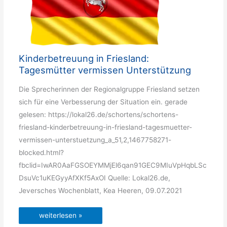
Kinderbetreuung in Friesland:
Tagesmütter vermissen Unterstützung
Die Sprecherinnen der Regionalgruppe Friesland setzen
sich für eine Verbesserung der Situation ein. gerade
gelesen: https://lokal26.de/schortens/schortens-
friesland-kinderbetreuung-in-friesland-tagesmuetter-
vermissen-unterstuetzung_a_51,2,1467758271-
blocked.html?
fbclid=IwAR0AaFGSOEYMMjEl6qan91GEC9MIuVpHqbLSc
DsuVc1uKEGyyAfXKf5AxOI Quelle: Lokal26.de,
Jeversches Wochenblatt, Kea Heeren, 09.07.2021
Kinderbetreuung
weiterlesen »
in