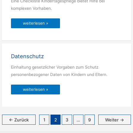
Eine Checkliste Kindertagespflege bietet Hilfe bei
komplexen Vorhaben.
Checkliste
weiterlesen »
Kindertagespflege
Datenschutz
Einhaltung gesetzlicher Vorgaben zum Schutz
personenbezogener Daten von Kindern und Eltern.
Datenschutz
weiterlesen »
←
Zurück
1
2
3
…
9
Weiter
→