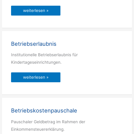
Betreuungszeiten
weiterlesen »
Betriebserlaubnis
Institutionelle Betriebserlaubnis für
Kindertageseinrichtungen.
Betriebserlaubnis
weiterlesen »
Betriebskostenpauschale
Pauschaler Geldbetrag im Rahmen der
Einkommensteuererklärung.