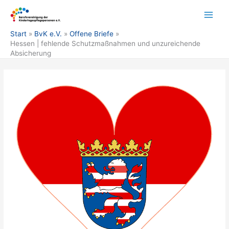
Zum
Inhalt
springen
Start
BvK e.V.
Offene Briefe
Hessen | fehlende Schutzmaßnahmen und unzureichende
Absicherung