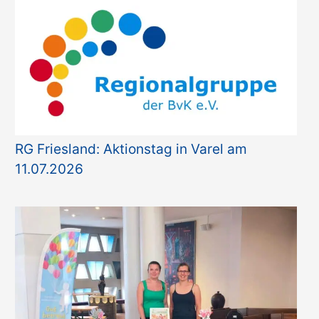
o
r
i
e
n
RG Friesland: Aktionstag in Varel am
11.07.2026