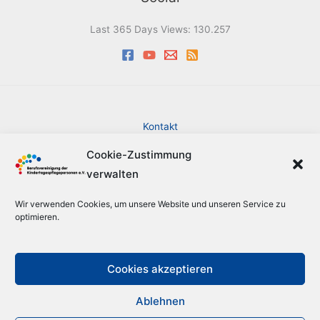
Last 365 Days Views:
130.257
Kontakt
Impressum
Cookie-Zustimmung
Datenschutzerklärung
verwalten
Cookie-Richtlinie (EU)
Barrierefreiheit
Wir verwenden Cookies, um unsere Website und unseren Service zu
Sitemap
optimieren.
Suche
Cookies akzeptieren
Ablehnen
Copyright © 2026 Berufsvereinigung der Kindertagespflegepersonen