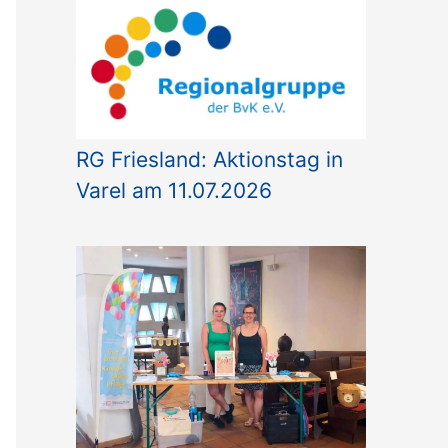
o
r
i
e
n
RG Friesland: Aktionstag in
Varel am 11.07.2026