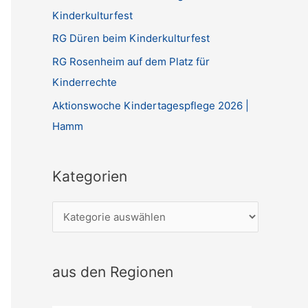
Kinderkulturfest
RG Düren beim Kinderkulturfest
RG Rosenheim auf dem Platz für
Kinderrechte
Aktionswoche Kindertagespflege 2026 |
Hamm
Kategorien
K
a
t
aus den Regionen
e
g