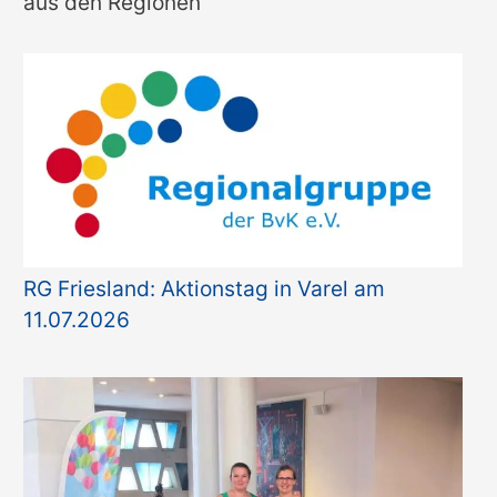
aus den Regionen
e
g
o
r
i
e
n
RG Friesland: Aktionstag in Varel am
11.07.2026