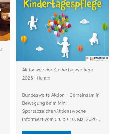
st
Aktionswoche Kindertagespflege
2026 | Hamm
Bundesweite Aktion – Gemeinsam in
Bewegung beim Mini-
SportabzeichenAktionswoche
informiert vom 04. bis 10. Mai 2026…